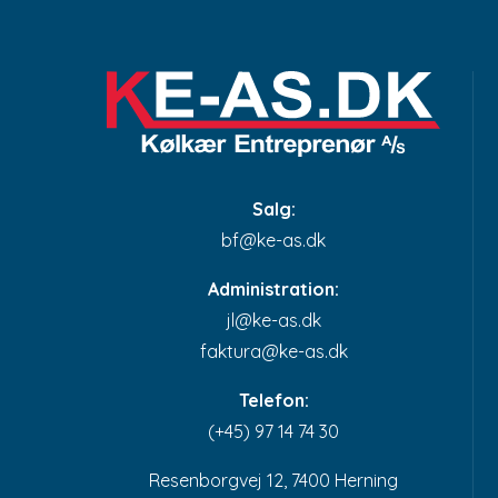
Salg:
bf@ke-as.dk
Administration:
jl@ke-as.dk​
faktura@ke-as.dk
Telefon:
(+45) 97 14 74 30
Resenborgvej 12, 7400 Herning​